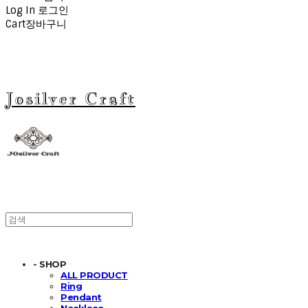
Log In
로그인
Cart
장바구니
Josilver Craft
- SHOP
ALL PRODUCT
Ring
Pendant
Necklace