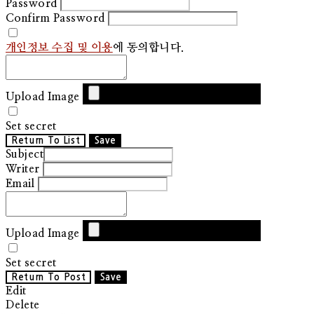
Password
Confirm Password
개인정보 수집 및 이용
에 동의합니다.
Upload Image
Set secret
Return To List
Save
Subject
Writer
Email
Upload Image
Set secret
Return To Post
Save
Edit
Delete