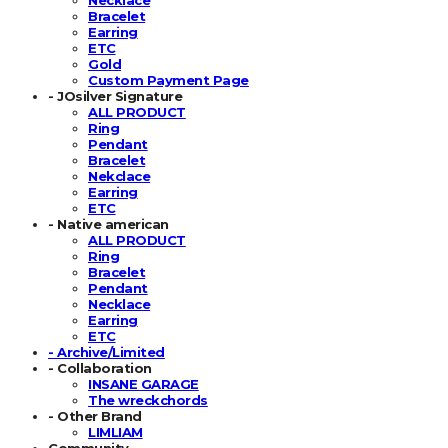
Bracelet
Earring
ETC
Gold
Custom Payment Page
- JOsilver Signature
ALL PRODUCT
Ring
Pendant
Bracelet
Nekclace
Earring
ETC
- Native american
ALL PRODUCT
Ring
Bracelet
Pendant
Necklace
Earring
ETC
- Archive/Limited
- Collaboration
INSANE GARAGE
The wreckchords
- Other Brand
LIMLIAM
Community