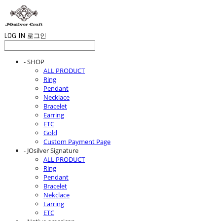
LOG IN
로그인
- SHOP
ALL PRODUCT
Ring
Pendant
Necklace
Bracelet
Earring
ETC
Gold
Custom Payment Page
- JOsilver Signature
ALL PRODUCT
Ring
Pendant
Bracelet
Nekclace
Earring
ETC