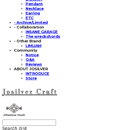
Pendant
Necklace
Earring
ETC
- Archive/Limited
- Collaboration
INSANE GARAGE
The wreckchords
- Other Brand
LIMLIAM
Community
Notice
Q&A
Reviews
ABOUT JOSILVER
INTRODUCE
Store
Josilver Craft
Search
검색