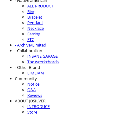
- Native american
ALL PRODUCT
Ring
Bracelet
Pendant
Necklace
Earring
ETC
- Archive/Limited
- Collaboration
INSANE GARAGE
The wreckchords
- Other Brand
LIMLIAM
Community
Notice
Q&A
Reviews
ABOUT JOSILVER
INTRODUCE
Store