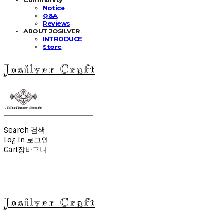
Notice
Q&A
Reviews
ABOUT JOSILVER
INTRODUCE
Store
Josilver Craft
Search
검색
Log In
로그인
Cart
장바구니
Josilver Craft