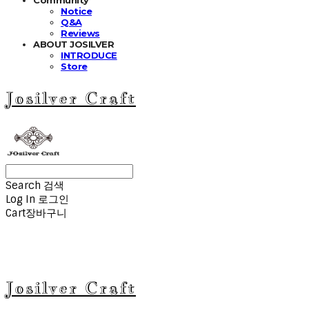
Notice
Q&A
Reviews
ABOUT JOSILVER
INTRODUCE
Store
Josilver Craft
Search
검색
Log In
로그인
Cart
장바구니
Josilver Craft