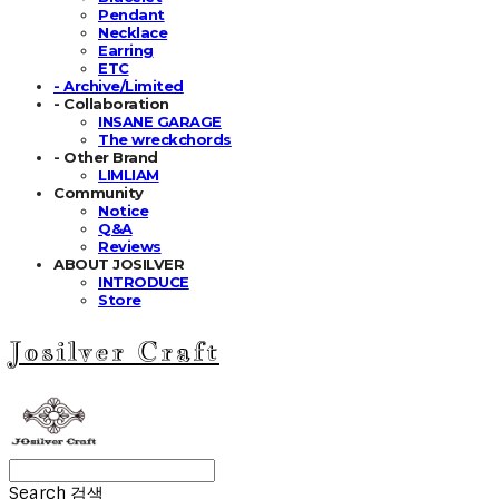
Pendant
Necklace
Earring
ETC
- Archive/Limited
- Collaboration
INSANE GARAGE
The wreckchords
- Other Brand
LIMLIAM
Community
Notice
Q&A
Reviews
ABOUT JOSILVER
INTRODUCE
Store
Josilver Craft
Search
검색