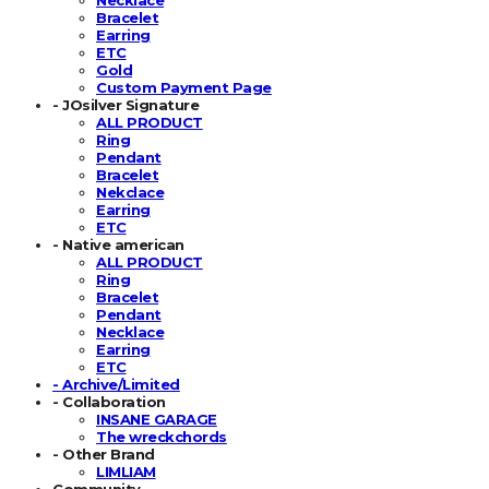
Bracelet
Earring
ETC
Gold
Custom Payment Page
- JOsilver Signature
ALL PRODUCT
Ring
Pendant
Bracelet
Nekclace
Earring
ETC
- Native american
ALL PRODUCT
Ring
Bracelet
Pendant
Necklace
Earring
ETC
- Archive/Limited
- Collaboration
INSANE GARAGE
The wreckchords
- Other Brand
LIMLIAM
Community