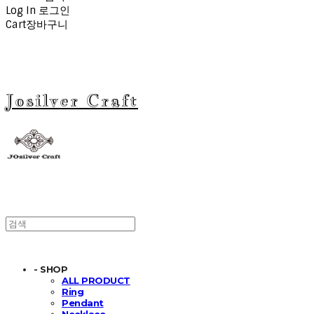
Log In
로그인
Cart
장바구니
Josilver Craft
- SHOP
ALL PRODUCT
Ring
Pendant
Necklace