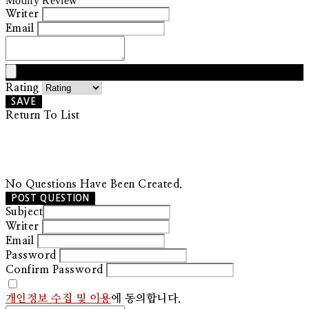
Modify Review
Writer
Email
Rating
SAVE
Return To List
No Questions Have Been Created.
POST QUESTION
Subject
Writer
Email
Password
Confirm Password
개인정보 수집 및 이용
에 동의합니다.