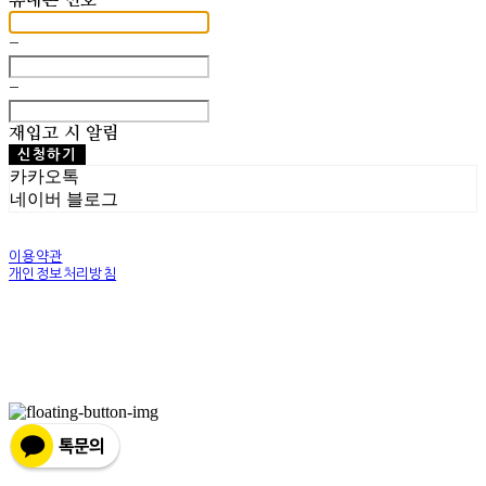
휴대폰 번호
-
-
재입고 시 알림
신청하기
카카오톡
네이버 블로그
이용약관
개인정보처리방침
사업자정보확인
상호: 조실버 | 대표: 조기훈 | 개인정보관리책임자: 조기훈 | 전화: 010-2514-8049 | 이메일:
world@josilver.co.kr
주소: 서울특별시 동소문로6길 9 ,2층 | 사업자등록번호:
205-09-65713
| 통신판매:
2023-서울성
북-1862
| 호스팅제공자: (주)식스샵