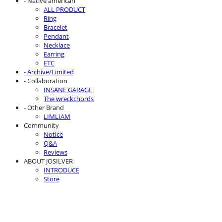
- Native american
ALL PRODUCT
Ring
Bracelet
Pendant
Necklace
Earring
ETC
- Archive/Limited
- Collaboration
INSANE GARAGE
The wreckchords
- Other Brand
LIMLIAM
Community
Notice
Q&A
Reviews
ABOUT JOSILVER
INTRODUCE
Store