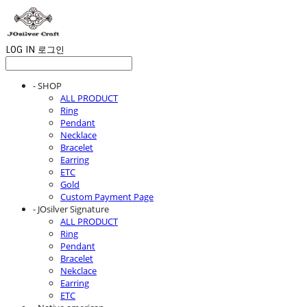
LOG IN
로그인
- SHOP
ALL PRODUCT
Ring
Pendant
Necklace
Bracelet
Earring
ETC
Gold
Custom Payment Page
- JOsilver Signature
ALL PRODUCT
Ring
Pendant
Bracelet
Nekclace
Earring
ETC