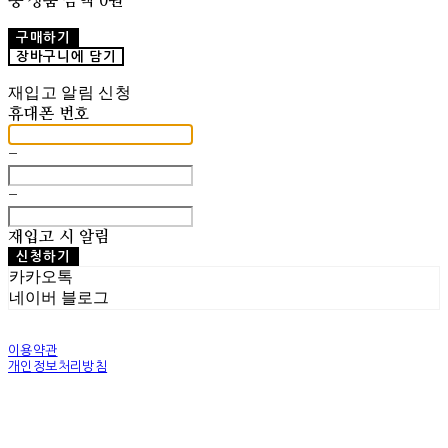
총 상품 금액
0원
구매하기
장바구니에 담기
재입고 알림 신청
휴대폰 번호
-
-
재입고 시 알림
신청하기
카카오톡
네이버 블로그
이용약관
개인정보처리방침
사업자정보확인
상호: 조실버 | 대표: 조기훈 | 개인정보관리책임자: 조기훈 | 전화: 010-2514-8049 | 이메일:
world@josilver.co.kr
주소: 서울특별시 동소문로6길 9 ,2층 | 사업자등록번호:
205-09-65713
| 통신판매:
2023-서울성