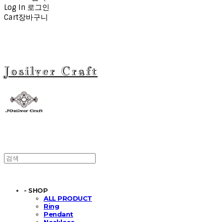
Log In
로그인
Cart
장바구니
Josilver Craft
- SHOP
ALL PRODUCT
Ring
Pendant
Necklace