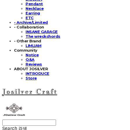
Pendant
Necklace
Earring
ETC
- Archive/Limited
- Collaboration
INSANE GARAGE
The wreckchords
- Other Brand
LIMLIAM
Community
Notice
Q&A
Reviews
ABOUT JOSILVER
INTRODUCE
Store
Josilver Craft
Search
검색