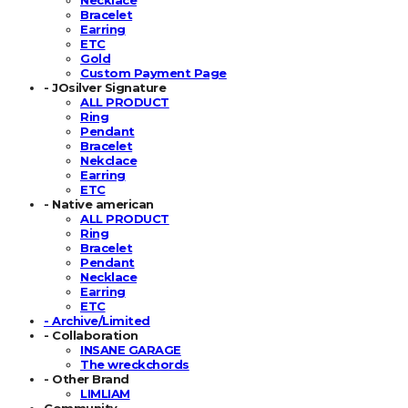
Bracelet
Earring
ETC
Gold
Custom Payment Page
- JOsilver Signature
ALL PRODUCT
Ring
Pendant
Bracelet
Nekclace
Earring
ETC
- Native american
ALL PRODUCT
Ring
Bracelet
Pendant
Necklace
Earring
ETC
- Archive/Limited
- Collaboration
INSANE GARAGE
The wreckchords
- Other Brand
LIMLIAM
Community