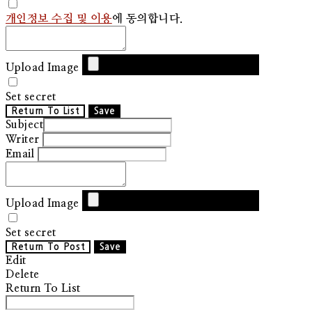
개인정보 수집 및 이용
에 동의합니다.
Upload Image
Set secret
Return To List
Save
Subject
Writer
Email
Upload Image
Set secret
Return To Post
Save
Edit
Delete
Return To List