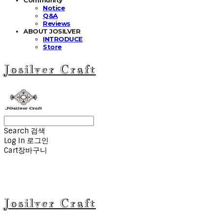
Notice
Q&A
Reviews
ABOUT JOSILVER
INTRODUCE
Store
Josilver Craft
Search
검색
Log In
로그인
Cart
장바구니
Josilver Craft