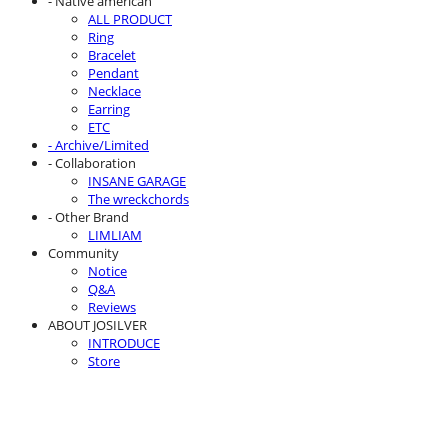
- Native american
ALL PRODUCT
Ring
Bracelet
Pendant
Necklace
Earring
ETC
- Archive/Limited
- Collaboration
INSANE GARAGE
The wreckchords
- Other Brand
LIMLIAM
Community
Notice
Q&A
Reviews
ABOUT JOSILVER
INTRODUCE
Store